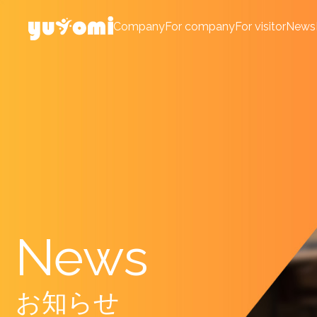
Company
For company
For visitor
News
News
お知らせ